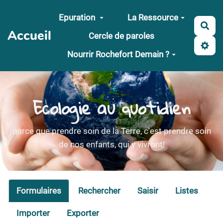
Aller au contenu principal
Epuration
La Ressource
Rec
Accueil
Cercle de paroles
Nourrir Rochefort Demain ?
Ecologie au quotidien
parce que prendre soin de la Terre, c'est prendre soin
de nos enfants, qui y vivront!
Formulaires
Rechercher
Saisir
Listes
Importer
Exporter