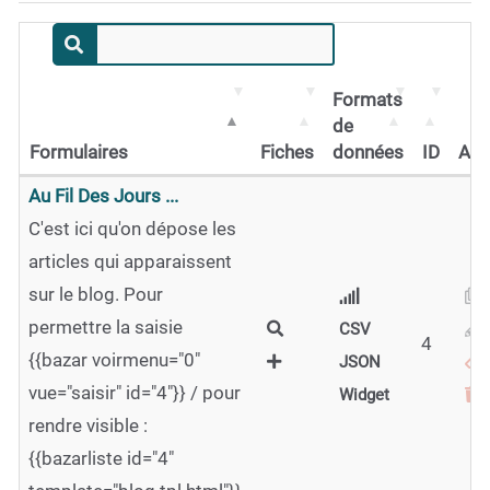
Formats
de
Formulaires
Fiches
données
ID
Act
Au Fil Des Jours ...
C'est ici qu'on dépose les
articles qui apparaissent
sur le blog. Pour
permettre la saisie
CSV
4
{{bazar voirmenu="0"
JSON
vue="saisir" id="4"}} / pour
Widget
rendre visible :
{{bazarliste id="4"