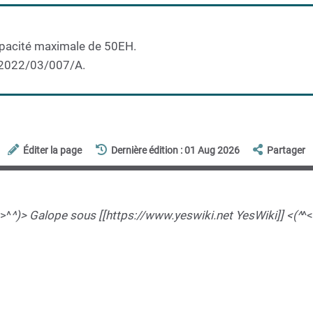
apacité maximale de 50EH.
 2022/03/007/A.
Éditer la page
Dernière édition : 01 Aug 2026
Partager
(>^
^)> Galope sous [[https://www.yeswiki.net YesWiki]] <(^
^<