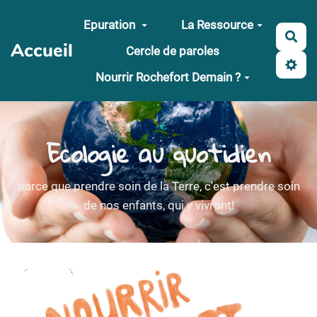
Aller au contenu principal
Epuration
La Ressource
Rec
Accueil
Cercle de paroles
Nourrir Rochefort Demain ?
Ecologie au quotidien
parce que prendre soin de la Terre, c'est prendre soin
de nos enfants, qui y vivront!