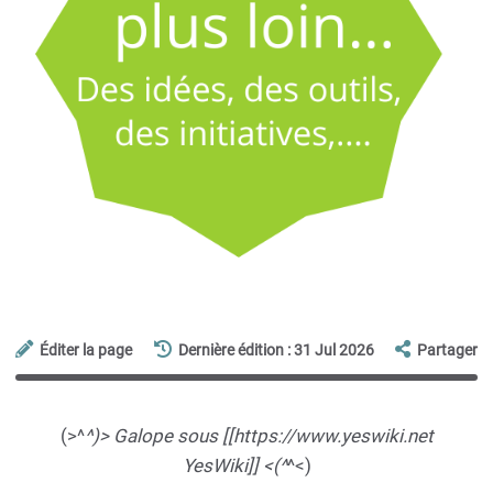
Éditer la page
Dernière édition : 31 Jul 2026
Partager
(>^
^)> Galope sous [[https://www.yeswiki.net
YesWiki]] <(^
^<)