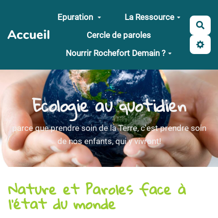
Aller au contenu principal
Epuration
La Ressource
Rec
Accueil
Cercle de paroles
Nourrir Rochefort Demain ?
Ecologie au quotidien
parce que prendre soin de la Terre, c'est prendre soin
de nos enfants, qui y vivront!
Nature et Paroles face à
l'état du monde