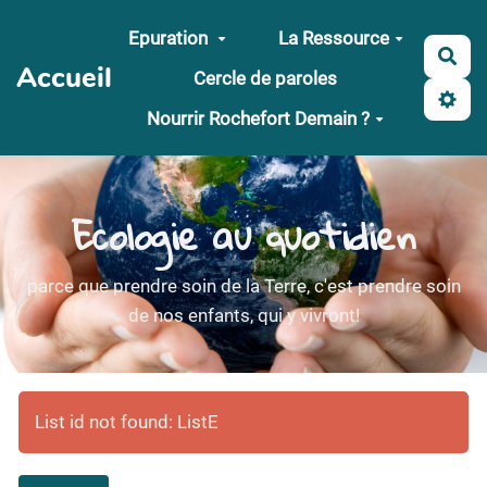
Aller au contenu principal
Epuration
La Ressource
Rec
Accueil
Cercle de paroles
Nourrir Rochefort Demain ?
Ecologie au quotidien
parce que prendre soin de la Terre, c'est prendre soin
de nos enfants, qui y vivront!
List id not found: ListE