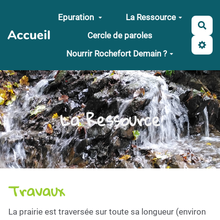
Aller au contenu principal
Epuration
La Ressource
Rec
Accueil
Cercle de paroles
Nourrir Rochefort Demain ?
La Ressource
Travaux
La prairie est traversée sur toute sa longueur (environ