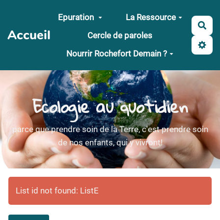
Aller au contenu principal
Epuration
La Ressource
Rec
Accueil
Cercle de paroles
Nourrir Rochefort Demain ?
Ecologie au quotidien
parce que prendre soin de la Terre, c'est prendre soin
de nos enfants, qui y vivront!
List id not found: ListE